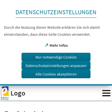
Inhalt anspringen
DATENSCHUTZEINSTELLUNGEN
Durch die Nutzung dieser Website erklären Sie sich damit
einverstanden, dass diese Seite Cookies verwendet.
(Öffnet
Mehr Infos
in
einem
Nur notwendige Cookies
neuen
Tab)
Datenschutzeinstellungen anpassen
Alle Cookies akzeptieren
Visuelle
Logo
Assistenzsoftware
öffnen.