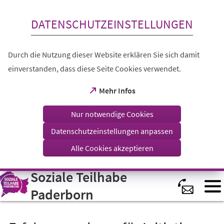
Inhalt anspringen
DATENSCHUTZEINSTELLUNGEN
Durch die Nutzung dieser Website erklären Sie sich damit
einverstanden, dass diese Seite Cookies verwendet.
(Öffnet
Mehr Infos
in
einem
Nur notwendige Cookies
neuen
Tab)
Datenschutzeinstellungen anpassen
Alle Cookies akzeptieren
Soziale Teilhabe
Visuelle
Assistenzsoftware
öffnen.
Paderborn