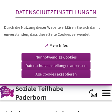
Inhalt anspringen
DATENSCHUTZEINSTELLUNGEN
Durch die Nutzung dieser Website erklären Sie sich damit
einverstanden, dass diese Seite Cookies verwendet.
(Öffnet
Mehr Infos
in
einem
Nur notwendige Cookies
neuen
Tab)
Datenschutzeinstellungen anpassen
Alle Cookies akzeptieren
Soziale Teilhabe
Visuelle
Assistenzsoftware
öffnen.
Paderborn