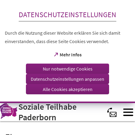
Inhalt anspringen
DATENSCHUTZEINSTELLUNGEN
Durch die Nutzung dieser Website erklären Sie sich damit
einverstanden, dass diese Seite Cookies verwendet.
(Öffnet
Mehr Infos
in
einem
Nur notwendige Cookies
neuen
Tab)
Datenschutzeinstellungen anpassen
Alle Cookies akzeptieren
Soziale Teilhabe
Visuelle
Assistenzsoftware
öffnen.
Paderborn