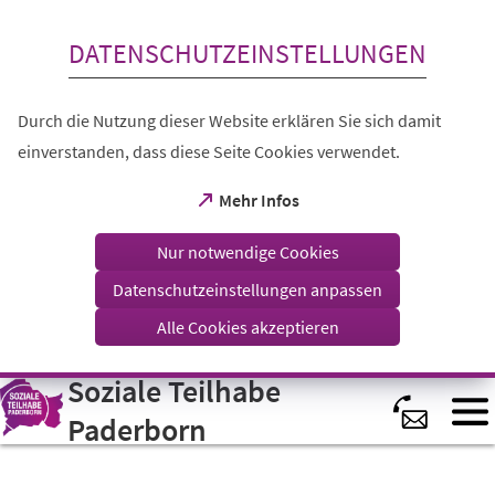
Inhalt anspringen
DATENSCHUTZEINSTELLUNGEN
Durch die Nutzung dieser Website erklären Sie sich damit
einverstanden, dass diese Seite Cookies verwendet.
(Öffnet
Mehr Infos
in
einem
Nur notwendige Cookies
neuen
Tab)
Datenschutzeinstellungen anpassen
Alle Cookies akzeptieren
Soziale Teilhabe
Visuelle
Assistenzsoftware
öffnen.
Paderborn