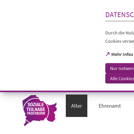
Inhalt anspringen
DATENSC
Durch die Nutz
Cookies verwe
(Öffnet
Mehr Infos
in
einem
Nur notwen
neuen
Tab)
Alle Cookie
Visuelle
Assistenzsoftware
öffnen.
Alter
Ehrenamt
Mit
der
Tastatur
erreichbar
über
ALT