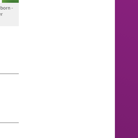
born -
er