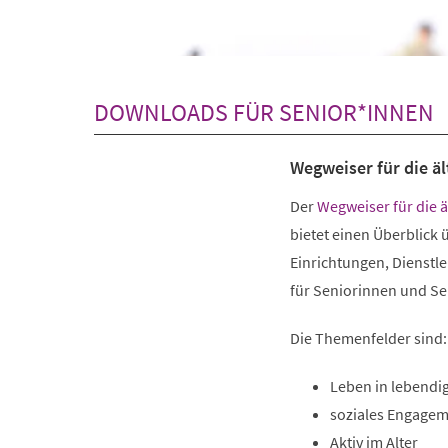
+
1
DOWNLOADS FÜR SENIOR*INNEN
Wegweiser für die ä
(Öffnet
Der
Wegweiser für die ä
in
bietet einen Überblick 
einem
Einrichtungen, Dienstl
neuen
für Seniorinnen und Se
Tab)
Die Themenfelder sind:
Leben in lebendi
soziales Engage
Aktiv im Alter