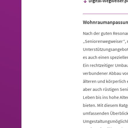
Digital-Wegweiser.p
Wohnraumanpassung
Nach der guten Resona
„Seniorenwegweiser“, m
Unterstützungsangebot
es auch einen spezielle
Ein rechtzeitiger Umb
verbundener Abbau von
älteren und körperlich
aber auch rüstigen Sen
Leben bis ins hohe Alte
bieten. Mit diesem Rat
umfassenden Überblick
Umgestaltungsmöglichk