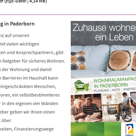
df
PDF
-Datei
4,14 MB
 in Paderborn
nz auf unseren
it vielen wichtigen
en und Ansprechpartnern, gibt
n Ratgeber für sicheres Wohnen.
au der Wohnung und damit
 Barrieren im Haushalt kann
 eingeschränkten Menschen,
ioren, ein selbstbestimmteres
r in den eigenen vier Wänden
geber geben wir Ihnen einen
 über
eiten, Finanzierungswege