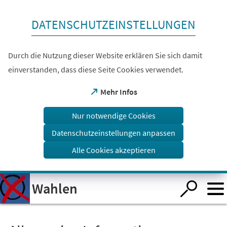
Inhalt anspringen
DATENSCHUTZEINSTELLUNGEN
Durch die Nutzung dieser Website erklären Sie sich damit
einverstanden, dass diese Seite Cookies verwendet.
(Öffnet
Mehr Infos
in
einem
Nur notwendige Cookies
neuen
Tab)
Datenschutzeinstellungen anpassen
Alle Cookies akzeptieren
Visuelle
Wahlen
Assistenzsoftware
öffnen.