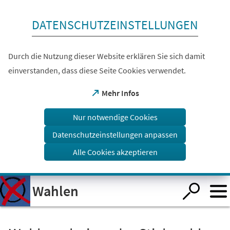
Inhalt anspringen
DATENSCHUTZEINSTELLUNGEN
Durch die Nutzung dieser Website erklären Sie sich damit
einverstanden, dass diese Seite Cookies verwendet.
(Öffnet
Mehr Infos
in
einem
Nur notwendige Cookies
neuen
Tab)
Datenschutzeinstellungen anpassen
Alle Cookies akzeptieren
Visuelle
Wahlen
Assistenzsoftware
öffnen.