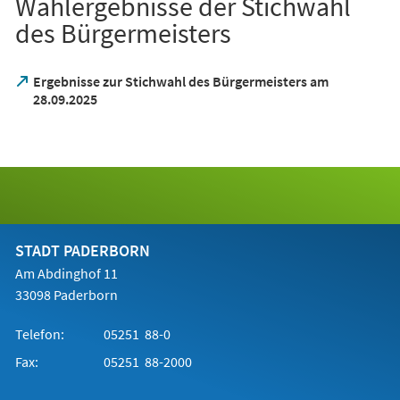
Wahlergebnisse der Stichwahl
des Bürgermeisters
Ergebnisse zur Stichwahl des Bürgermeisters am
(Öffnet
28.09.2025
in
einem
neuen
Tab)
STADT PADERBORN
Am Abdinghof 11
33098 Paderborn
Telefon:
05251 88-0
Fax:
05251 88-2000