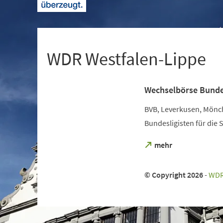
+
1
WDR Westfalen-Lippe
Wechselbörse Bundes
BVB, Leverkusen, Mönch
Bundesligisten für die 
(Öffnet
mehr
in
einem
neuen
© Copyright 2026
-
WDR
Tab)