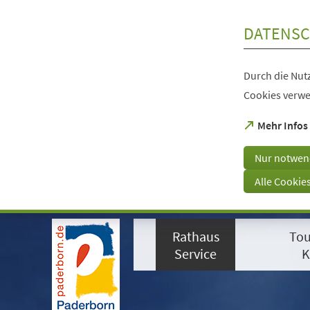
Inhalt anspringen
DATENSC
Durch die Nutz
Cookies verwe
(Öffnet
Mehr Infos
in
einem
Nur notwen
neuen
Tab)
Alle Cookie
Visuelle
Assistenzsoftware
Rathaus
Tou
öffnen.
Mit
Service
K
der
Tastatur
erreichbar
über
ALT