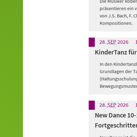
Die Musiker Rober
präsentieren ein 
von J.S. Bach, F. C
Kompositionen.
28.
SEP
2026
KinderTanz für 
In den Kindertanz
Grundlagen der T
(Haltungsschulun
Bewegungsmuster
28.
SEP
2026
New Dance 10-1
Fortgeschritte