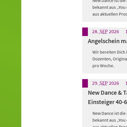
New Dance ist di
bekannt aus „You 
aus aktuellen Pro
28.
SEP
2026
Angelschein m
Wir bereiten Dich
Dozenten, Origina
pro Woche.
29.
SEP
2026
New Dance & T
Einsteiger 40-6
New Dance ist di
bekannt aus „You 
aus aktuellen Pro