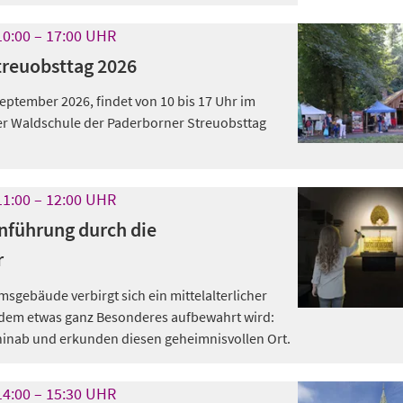
10:00
17:00
UHR
treuobsttag 2026
eptember 2026, findet von 10 bis 17 Uhr im
er Waldschule der Paderborner Streuobsttag
11:00
12:00
UHR
führung durch die
r
gebäude verbirgt sich ein mittelalterlicher
 dem etwas ganz Besonderes aufbewahrt wird:
inab und erkunden diesen geheimnisvollen Ort.
14:00
15:30
UHR