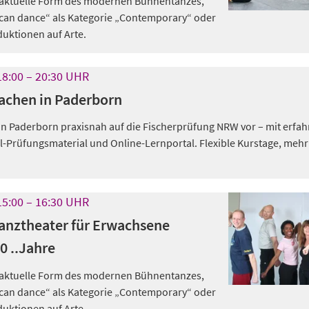
e aktuelle Form des modernen Bühnentanzes,
can dance“ als Kategorie „Contemporary“ oder
duktionen auf Arte.
18:00
20:30
UHR
achen in Paderborn
 in Paderborn praxisnah auf die Fischerprüfung NRW vor – mit erfa
l-Prüfungsmaterial und Online-Lernportal. Flexible Kurstage, meh
15:00
16:30
UHR
anztheater für Erwachsene
0 ..Jahre
e aktuelle Form des modernen Bühnentanzes,
can dance“ als Kategorie „Contemporary“ oder
duktionen auf Arte.