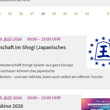
4
35
36
37
38
39
40
41
42
9.
AUG
2026
09:00
15:00
UHR
schaft im Shogi (Japanisches
eisterschaft bringt Spieler aus ganz Europa
Zuschauer können das japanische
tdecken – und wer möchte, kann auch selbst am offenen Turnier
0.
AUG
2026
20:00
23:00
UHR
kino 2026