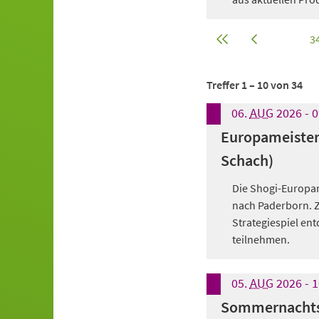
erste
vorherige
aktuelle Seite:
von
166
nächste
letzte
3
Seite
Seite
Seite
Seite
Treffer
1
–
10
von
34
06.
AUG
2026
-
0
Europameister
Schach)
Die Shogi-Europam
nach Paderborn. 
Strategiespiel en
teilnehmen.
05.
AUG
2026
-
1
Sommernachts