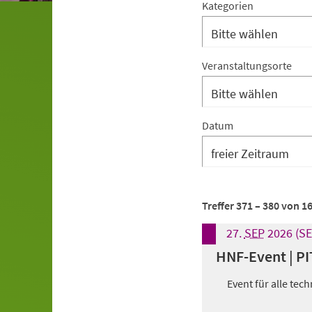
Suchergebnis-
Kategorien
Filter:
Kategorien
Suchergebnis-
Veranstaltungsorte
Filter:
Veranstaltungsorte
Datum
Suchergebnis-
Treffer
371
–
380
von
1
Filter:
27.
SEP
2026
(SE
Footer
HNF-Event | PI
Event für alle te