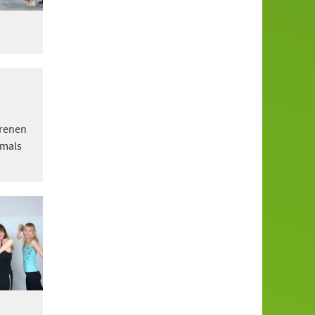
hrenen
rmals