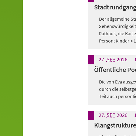
Stadtrundgan
Der allgemeine Sta
Sehenswürdigkeite
Rathaus, die Kaise
Person; Kinder < 1
27.
SEP
2026
Öffentliche Po
Die von Eva ausg
durch die selbstg
Teil auch persönli
27.
SEP
2026
Klangstruktur