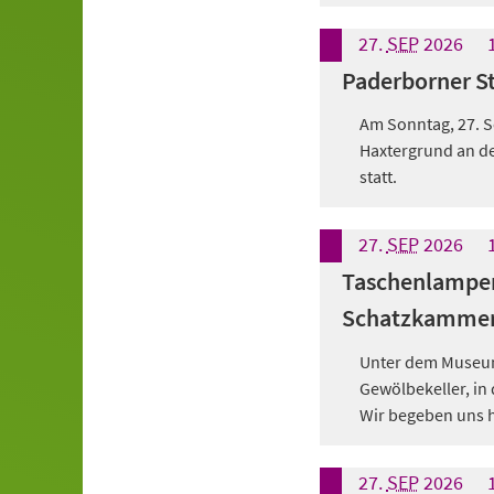
27.
SEP
2026
Paderborner S
Am Sonntag, 27. S
Haxtergrund an d
statt.
27.
SEP
2026
Taschenlampen
Schatzkamme
Unter dem Museums
Gewölbekeller, in
Wir begeben uns h
27.
SEP
2026