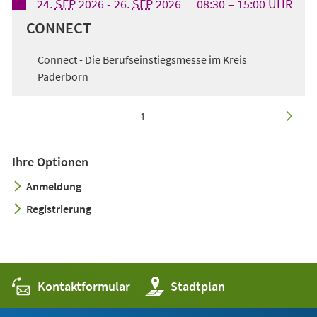
24.
SEP
2026
-
26.
SEP
2026
08:30
15:00
UHR
CONNECT
Connect - Die Berufseinstiegsmesse im Kreis
Paderborn
aktuelle Seite:
von
4
nächste
1
Seite
Ihre Optionen
Anmeldung
Registrierung
Kontaktformular
(Öffnet
Stadtplan
in
einem