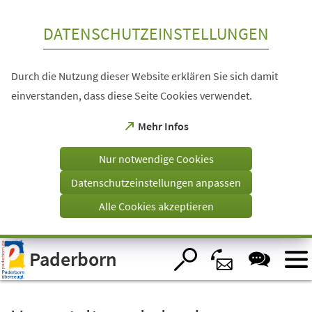
Inhalt anspringen
DATENSCHUTZEINSTELLUNGEN
Durch die Nutzung dieser Website erklären Sie sich damit
einverstanden, dass diese Seite Cookies verwendet.
(Öffnet
Mehr Infos
in
einem
Nur notwendige Cookies
neuen
Tab)
Datenschutzeinstellungen anpassen
Alle Cookies akzeptieren
Visuelle
Paderborn
Assistenzsoftware
öffnen.