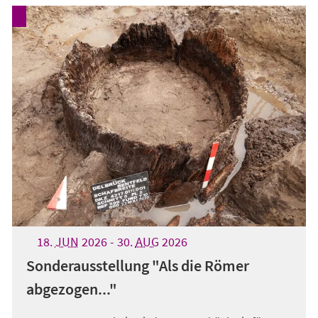
18.
JUN
2026
-
30.
AUG
2026
Sonderausstellung "Als die Römer
abgezogen..."