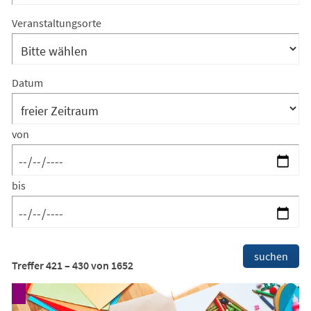
Kategorien
Suchergebnis-
Veranstaltungsorte
Filter:
Veranstaltungsorte
Datum
von
bis
Suchergebnis-
suchen
Treffer
421
–
430
von
1652
Filter:
Footer