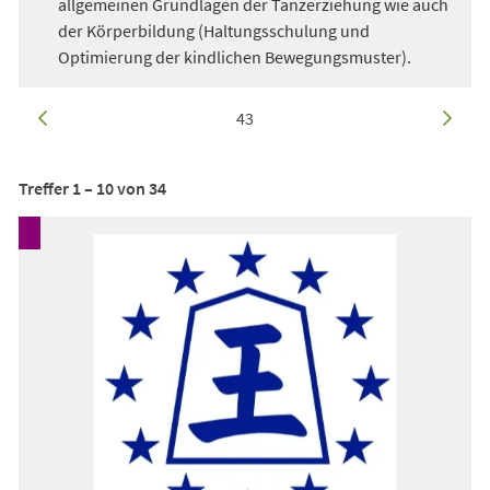
allgemeinen Grundlagen der Tanzerziehung wie auch
der Körperbildung (Haltungsschulung und
Optimierung der kindlichen Bewegungsmuster).
vorherige
aktuelle Seite:
von
166
nächste
43
Seite
Seite
Treffer
1
–
10
von
34