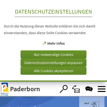
Inhalt anspringen
DATENSCHUTZEINSTELLUNGEN
Durch die Nutzung dieser Website erklären Sie sich damit
einverstanden, dass diese Seite Cookies verwendet.
(Öffnet
Mehr Infos
in
einem
Nur notwendige Cookies
neuen
Tab)
Datenschutzeinstellungen anpassen
Alle Cookies akzeptieren
Visuelle
Paderborn
Assistenzsoftware
öffnen.