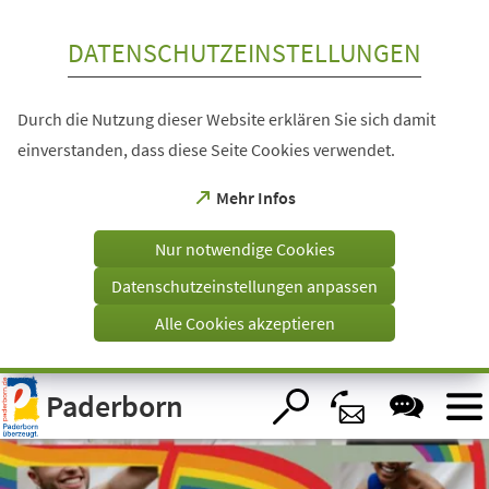
Inhalt anspringen
DATENSCHUTZEINSTELLUNGEN
Durch die Nutzung dieser Website erklären Sie sich damit
einverstanden, dass diese Seite Cookies verwendet.
(Öffnet
Mehr Infos
in
einem
Nur notwendige Cookies
neuen
Tab)
Datenschutzeinstellungen anpassen
Alle Cookies akzeptieren
Visuelle
Paderborn
Assistenzsoftware
öffnen.