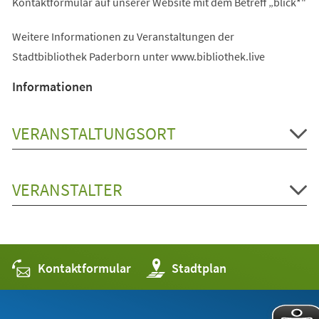
Kontaktformular auf unserer Website mit dem Betreff „blick*"
Weitere Informationen zu Veranstaltungen der
Stadtbibliothek Paderborn unter www.bibliothek.live
Informationen
VERANSTALTUNGSORT
VERANSTALTER
Kontaktformular
(Öffnet
Stadtplan
in
einem
neuen