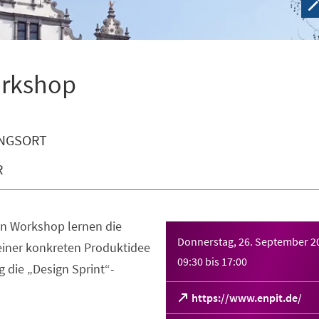
orkshop
NGSORT
R
en Workshop lernen die
Donnerstag, 26. September 2
iner konkreten Produktidee
09:30
bis
17:00
 die „Design Sprint“-
(Öffnet
https://www.enpit.de/
in