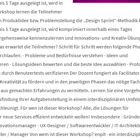
is 5 Tage ausgelegt ist, wird in
einem
neuen
rkshop lernen die Teilnehmer
Tab)
 Produktidee bzw. Problemstellung die „Design Sprint“-Methodik
 bis 5 Tage ausgelegt ist, wird komprimiert innerhalb eines Tages
orgehensweise kennenzulernen und Innovations- und Kreativ-Übun
as erwartet die Teilnehmer? Schritt für Schritt werden folgende Ph
urchlaufen: - Probleme und Bedürfnisse verstehen - Ideen und
ren - Lösungsideen bewerten und die beste Idee auswählen - Prot
durch Benutzertests verifizieren Der Dozent fungiert als Facilitator
Kreativität zu fördern und in den jeweiligen Phasen das nötige Fac
ks aus gemachten Erfahrungen zu vermitteln. Lernen Sie eine Vorge
sfindung Ihrer Aufgabenstellung in einem interdisziplinären Umfel
leunigt. Für wen ist dieser Workshop? Alle, die Lösungen für
 neue Services effizient entwickeln wollen! Insbesondere - Gründer
vationsmanager - UX-Designer / Softwareentwickler / IT-Architekte
ter / Manager Von wem ist dieser Workshop? enpit - ein interdiszip