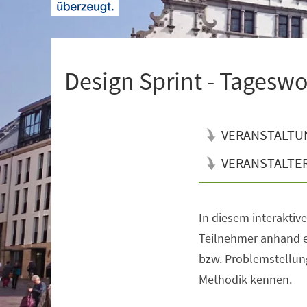
+
1
Design Sprint - Tagesw
VERANSTALTU
VERANSTALTE
In diesem interaktiv
Veranstaltungsinformationen
Teilnehmer anhand e
bzw. Problemstellung
Methodik kennen.