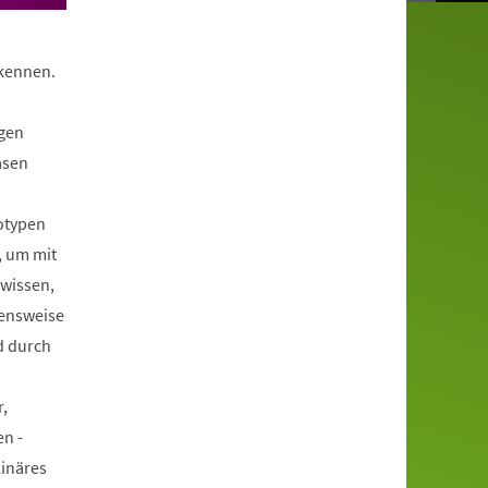
 kennen.
gen
asen
otypen
, um mit
hwissen,
hensweise
d durch
,
n -
linäres