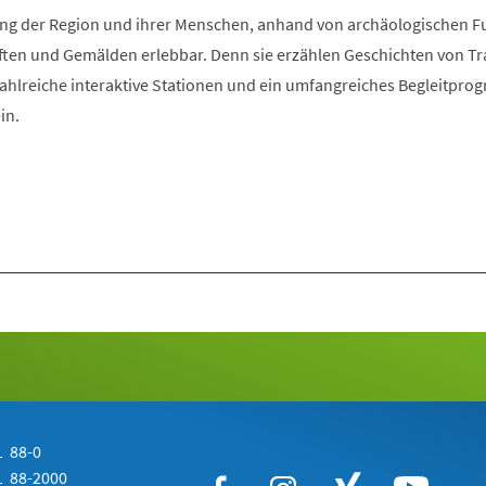
Tab)
klung der Region und ihrer Menschen, anhand von archäologischen 
ften und Gemälden erlebbar. Denn sie erzählen Geschichten von Tra
Zahlreiche interaktive Stationen und ein umfangreiches Begleitpr
in.
 88-0
 88-2000