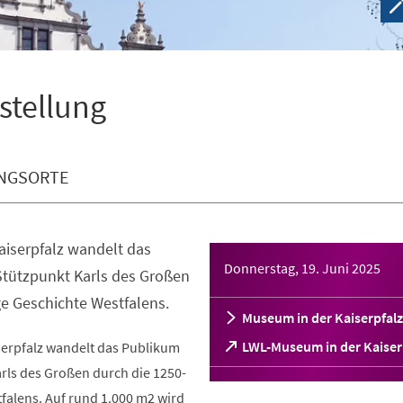
sstellung
NGSORTE
aiserpfalz wandelt das
Donnerstag, 19. Juni 2025
tützpunkt Karls des Großen
ge Geschichte Westfalens.
Museum in der Kaiserpfalz
(Öffnet
LWL-Museum in der Kaiser
serpfalz wandelt das Publikum
in
rls des Großen durch die 1250-
einem
falens. Auf rund 1.000 m2 wird
neuen