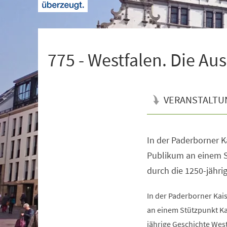
+
1
775 - Westfalen. Die Au
VERANSTALTU
In der Paderborner K
Veranstaltungsinformationen
Publikum an einem S
durch die 1250-jähri
In der Paderborner Kai
an einem Stützpunkt Ka
jährige Geschichte West