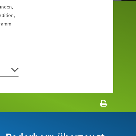
Funden,
dition,
ogramm