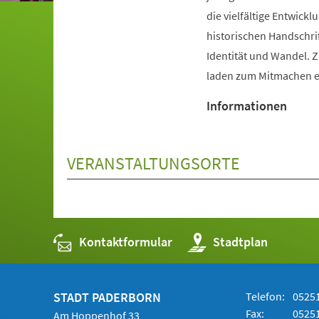
die vielfältige Entwic
historischen Handschri
Identität und Wandel. 
laden zum Mitmachen e
Informationen
VERANSTALTUNGSORTE
Kontaktformular
(Öffnet
Stadtplan
in
einem
neuen
Tab)
STADT PADERBORN
Telefon:
05251
Fax:
05251
Am Hoppenhof 33