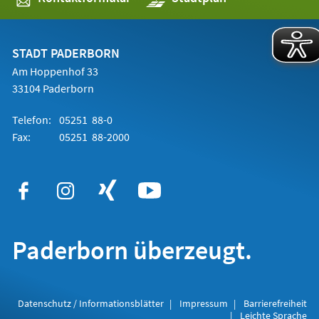
in
einem
neuen
Tab)
STADT PADERBORN
Am Hoppenhof 33
33104 Paderborn
Telefon:
05251 88-0
Fax:
05251 88-2000
Paderborn überzeugt.
Datenschutz / Informationsblätter
Impressum
Barrierefreiheit
Leichte Sprache