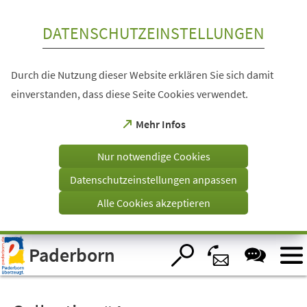
Inhalt anspringen
DATENSCHUTZEINSTELLUNGEN
Durch die Nutzung dieser Website erklären Sie sich damit
einverstanden, dass diese Seite Cookies verwendet.
(Öffnet
Mehr Infos
in
einem
Nur notwendige Cookies
neuen
Tab)
Datenschutzeinstellungen anpassen
Alle Cookies akzeptieren
Visuelle
Paderborn
Assistenzsoftware
öffnen.