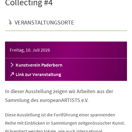
Collecting #4
VERANSTALTUNGSORTE
Veranstaltungsinformationen
Freitag, 10. Juli 2026
Kunstverein Paderborn
(Öffnet
Link zur Veranstaltung
in
einem
In dieser Ausstellung zeigen wir Arbeiten aus der
neuen
Tab)
Sammlung des europeanARTISTS e.V.
Diese Ausstellung ist die Fortführung einer spannenden
Reihe mit Einblicken in Sammlungen zeitgenössischer Kunst.
Präsentiert werden lokale, wie auch international