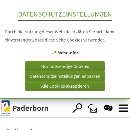
Inhalt anspringen
DATENSCHUTZEINSTELLUNGEN
Durch die Nutzung dieser Website erklären Sie sich damit
einverstanden, dass diese Seite Cookies verwendet.
(Öffnet
Mehr Infos
in
einem
Nur notwendige Cookies
neuen
Tab)
Datenschutzeinstellungen anpassen
Alle Cookies akzeptieren
Visuelle
Paderborn
Assistenzsoftware
öffnen.