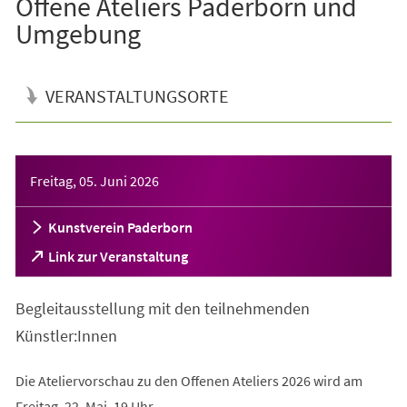
Offene Ateliers Paderborn und
Umgebung
VERANSTALTUNGSORTE
Veranstaltungsinformationen
Freitag, 05. Juni 2026
Kunstverein Paderborn
(Öffnet
Link zur Veranstaltung
in
einem
Begleitausstellung mit den teilnehmenden
neuen
Tab)
Künstler:Innen
Die Ateliervorschau zu den Offenen Ateliers 2026 wird am
Freitag, 22. Mai, 19 Uhr