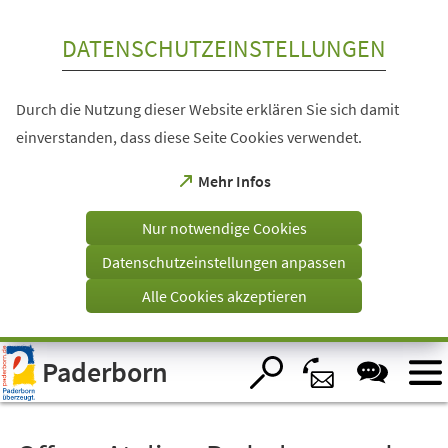
Inhalt anspringen
DATENSCHUTZEINSTELLUNGEN
Durch die Nutzung dieser Website erklären Sie sich damit
einverstanden, dass diese Seite Cookies verwendet.
(Öffnet
Mehr Infos
in
einem
Nur notwendige Cookies
neuen
Tab)
Datenschutzeinstellungen anpassen
Alle Cookies akzeptieren
Visuelle
Paderborn
Assistenzsoftware
öffnen.