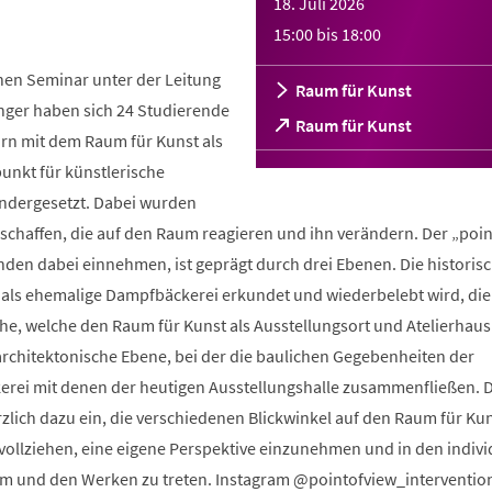
18. Juli 2026
15:00
bis
18:00
hen Seminar unter der Leitung
Raum für Kunst
nger haben sich 24 Studierende
(Öffnet
Raum für Kunst
orn mit dem Raum für Kunst als
in
einem
nkt für künstlerische
neuen
ndergesetzt. Dabei wurden
Tab)
schaffen, die auf den Raum reagieren und ihn verändern. Der „poin
nden dabei einnehmen, ist geprägt durch drei Ebenen. Die historisc
 als ehemalige Dampfbäckerei erkundet und wiederbelebt wird, die
he, welche den Raum für Kunst als Ausstellungsort und Atelierhaus
architektonische Ebene, bei der die baulichen Gegebenheiten der
rei mit denen der heutigen Ausstellungshalle zusammenfließen. D
lich dazu ein, die verschiedenen Blickwinkel auf den Raum für Kun
ollziehen, eine eigene Perspektive einzunehmen und in den indivi
m und den Werken zu treten. Instagram @pointofview_interventio