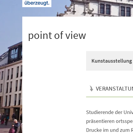
+
1
point of view
Kunstausstellung
VERANSTALTU
Studierende der Univ
Veranstaltungsinformationen
präsentieren ortsspe
Drucke im und zum R