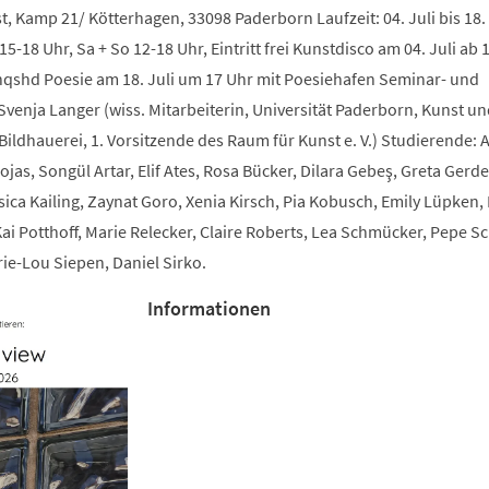
, Kamp 21/ Kötterhagen, 33098 Paderborn Laufzeit: 04. Juli bis 18. 
15-18 Uhr, Sa + So 12-18 Uhr, Eintritt frei Kunstdisco am 04. Juli ab 
inqshd Poesie am 18. Juli um 17 Uhr mit Poesiehafen Seminar- und
Svenja Langer (wiss. Mitarbeiterin, Universität Paderborn, Kunst un
ildhauerei, 1. Vorsitzende des Raum für Kunst e. V.) Studierende: A
ojas, Songül Artar, Elif Ates, Rosa Bücker, Dilara Gebeş, Greta Gerde
ssica Kailing, Zaynat Goro, Xenia Kirsch, Pia Kobusch, Emily Lüpken,
Kai Potthoff, Marie Relecker, Claire Roberts, Lea Schmücker, Pepe S
ie-Lou Siepen, Daniel Sirko.
Informationen