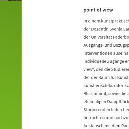
point of view
In einem kunstpraktisc
der Dozentin Svenja La
der Universität Paderb
Ausgangs- und Bezugspu
Interventionen auseina
individuelle Zugänge er
view“, den die Studiere
der der Raum für Kunst
künstlerisch-kuratorisc
Blick nimmt, sowie die 
ehemaligen Dampfbäcke
Studierenden laden herz
betrachten und nachzuv
Austausch mit dem Rau