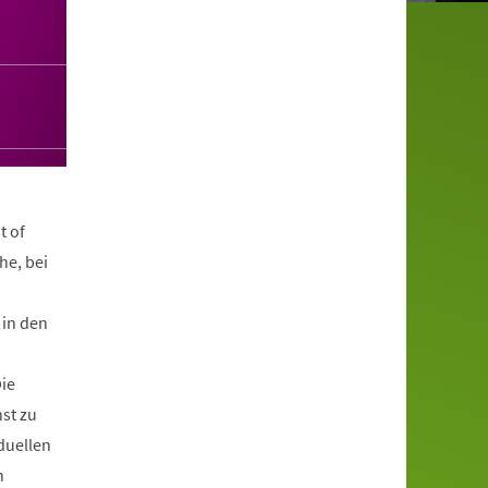
t of
he, bei
 in den
ie
st zu
duellen
n