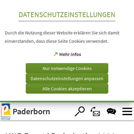
Inhalt anspringen
DATENSCHUTZEINSTELLUNGEN
Durch die Nutzung dieser Website erklären Sie sich damit
einverstanden, dass diese Seite Cookies verwendet.
(Öffnet
Mehr Infos
in
einem
Nur notwendige Cookies
neuen
Tab)
Datenschutzeinstellungen anpassen
Alle Cookies akzeptieren
Visuelle
Paderborn
Assistenzsoftware
öffnen.