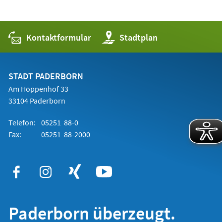
Kontaktformular
(Öffnet
Stadtplan
in
einem
neuen
Tab)
STADT PADERBORN
Am Hoppenhof 33
33104 Paderborn
Telefon:
05251 88-0
Fax:
05251 88-2000
Paderborn überzeugt.