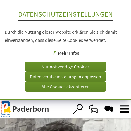
Inhalt anspringen
DATENSCHUTZEINSTELLUNGEN
Durch die Nutzung dieser Website erklären Sie sich damit
einverstanden, dass diese Seite Cookies verwendet.
(Öffnet
Mehr Infos
in
einem
Nur notwendige Cookies
neuen
Tab)
Datenschutzeinstellungen anpassen
Alle Cookies akzeptieren
Visuelle
Paderborn
Assistenzsoftware
öffnen.