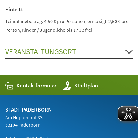
Eintritt
Teilnahmebeitrag: 4,50 € pro Personen, ermäßigt: 2,50 € pro
Person, Kinder / Jugendliche bis 17 J.: frei
VERANSTALTUNGSORT
Kontaktformular
(Öffnet
Stadtplan
in
einem
neuen
Tab)
STADT PADERBORN
Am Hoppenhof 33
33104 Paderborn