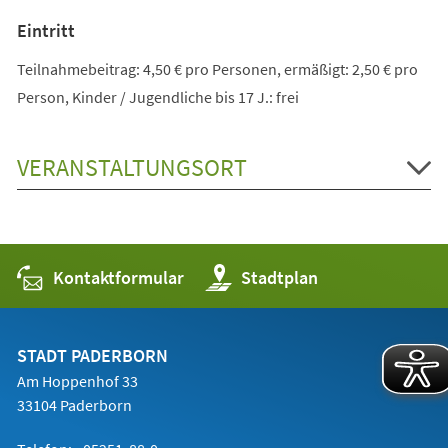
Eintritt
Teilnahmebeitrag: 4,50 € pro Personen, ermäßigt: 2,50 € pro
Person, Kinder / Jugendliche bis 17 J.: frei
VERANSTALTUNGSORT
Kontaktformular
(Öffnet
Stadtplan
in
einem
neuen
Tab)
STADT PADERBORN
Am Hoppenhof 33
33104 Paderborn