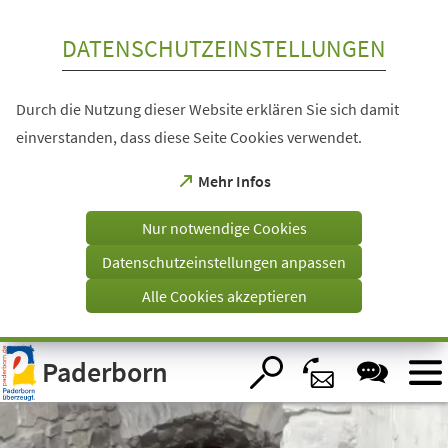
Inhalt anspringen
DATENSCHUTZEINSTELLUNGEN
Durch die Nutzung dieser Website erklären Sie sich damit
einverstanden, dass diese Seite Cookies verwendet.
(Öffnet
Mehr Infos
in
einem
Nur notwendige Cookies
neuen
Tab)
Datenschutzeinstellungen anpassen
Alle Cookies akzeptieren
Visuelle
Paderborn
Assistenzsoftware
öffnen.