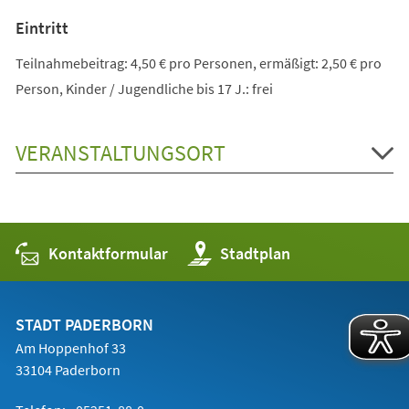
Eintritt
Teilnahmebeitrag: 4,50 € pro Personen, ermäßigt: 2,50 € pro
Person, Kinder / Jugendliche bis 17 J.: frei
VERANSTALTUNGSORT
Kontaktformular
(Öffnet
Stadtplan
in
einem
neuen
Tab)
STADT PADERBORN
Am Hoppenhof 33
33104 Paderborn