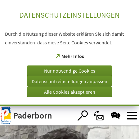
Inhalt anspringen
DATENSCHUTZEINSTELLUNGEN
Durch die Nutzung dieser Website erklären Sie sich damit
einverstanden, dass diese Seite Cookies verwendet.
(Öffnet
Mehr Infos
in
einem
Nur notwendige Cookies
neuen
Tab)
Datenschutzeinstellungen anpassen
Alle Cookies akzeptieren
Visuelle
Paderborn
Assistenzsoftware
öffnen.