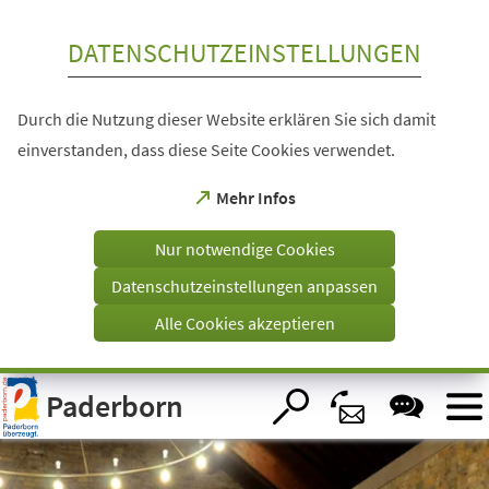
Inhalt anspringen
DATENSCHUTZEINSTELLUNGEN
Durch die Nutzung dieser Website erklären Sie sich damit
einverstanden, dass diese Seite Cookies verwendet.
(Öffnet
Mehr Infos
in
einem
Nur notwendige Cookies
neuen
Tab)
Datenschutzeinstellungen anpassen
Alle Cookies akzeptieren
Visuelle
Paderborn
Assistenzsoftware
öffnen.