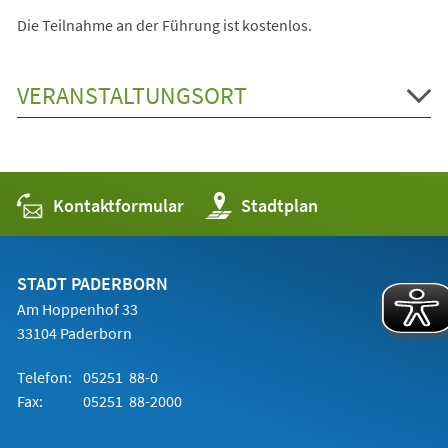
Die Teilnahme an der Führung ist kostenlos.
VERANSTALTUNGSORT
Kontaktformular
(Öffnet
Stadtplan
in
einem
neuen
Tab)
STADT PADERBORN
Am Hoppenhof 33
33104 Paderborn
Telefon:
05251 88-0
Fax:
05251 88-2000