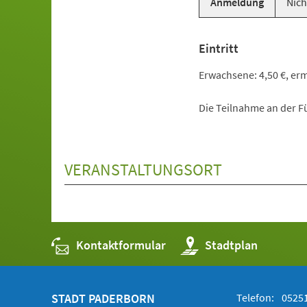
Anmeldung
Nich
Eintritt
Erwachsene: 4,50 €, ermä
Die Teilnahme an der Fü
VERANSTALTUNGSORT
Kontaktformular
(Öffnet
Stadtplan
in
einem
neuen
Tab)
STADT PADERBORN
Telefon:
05251