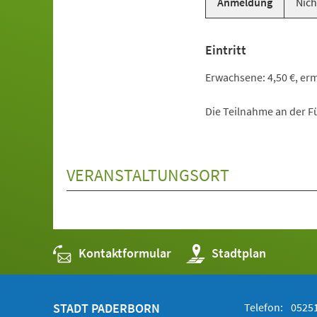
Anmeldung
Nich
Eintritt
Erwachsene: 4,50 €, ermä
Die Teilnahme an der Fü
VERANSTALTUNGSORT
Kontaktformular
(Öffnet
Stadtplan
in
einem
neuen
Tab)
STADT PADERBORN
Telefon:
05251