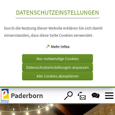
Inhalt anspringen
DATENSCHUTZEINSTELLUNGEN
Durch die Nutzung dieser Website erklären Sie sich damit
einverstanden, dass diese Seite Cookies verwendet.
(Öffnet
Mehr Infos
in
einem
Nur notwendige Cookies
neuen
Tab)
Datenschutzeinstellungen anpassen
Alle Cookies akzeptieren
Visuelle
Paderborn
Assistenzsoftware
öffnen.