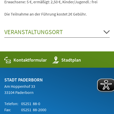
Erwachsene: 5 €, ermäßigt: 2,50 €, Kinder/Jugendl.: frei
Die Teilnahme an der Führung kostet 2€ Gebühr.
VERANSTALTUNGSORT
Kontaktformular
(Öffnet
Stadtplan
in
einem
neuen
Tab)
STADT PADERBORN
Am Hoppenhof 33
33104 Paderborn
Telefon:
05251 88-0
Fax:
05251 88-2000