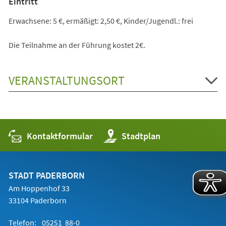
Eintritt
Erwachsene: 5 €, ermäßigt: 2,50 €, Kinder/Jugendl.: frei
Die Teilnahme an der Führung kostet 2€.
VERANSTALTUNGSORT
Kontaktformular
(Öffnet
Stadtplan
in
einem
neuen
Tab)
STADT PADERBORN
Am Hoppenhof 33
33104 Paderborn
Telefon:
05251 88-0