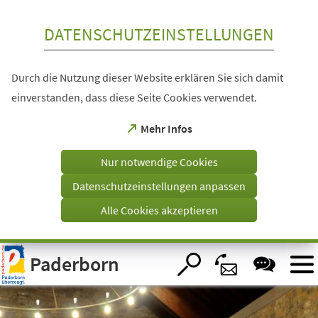
Inhalt anspringen
DATENSCHUTZEINSTELLUNGEN
Durch die Nutzung dieser Website erklären Sie sich damit
einverstanden, dass diese Seite Cookies verwendet.
(Öffnet
Mehr Infos
in
einem
Nur notwendige Cookies
neuen
Tab)
Datenschutzeinstellungen anpassen
Alle Cookies akzeptieren
Visuelle
Paderborn
Assistenzsoftware
öffnen.