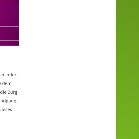
hen oder
te dem
 die Burg
Rundgang
dieses