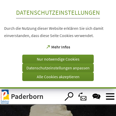
Inhalt anspringen
DATENSCHUTZEINSTELLUNGEN
Durch die Nutzung dieser Website erklären Sie sich damit
einverstanden, dass diese Seite Cookies verwendet.
(Öffnet
Mehr Infos
in
einem
Nur notwendige Cookies
neuen
Tab)
Datenschutzeinstellungen anpassen
Alle Cookies akzeptieren
Visuelle
Paderborn
Assistenzsoftware
öffnen.