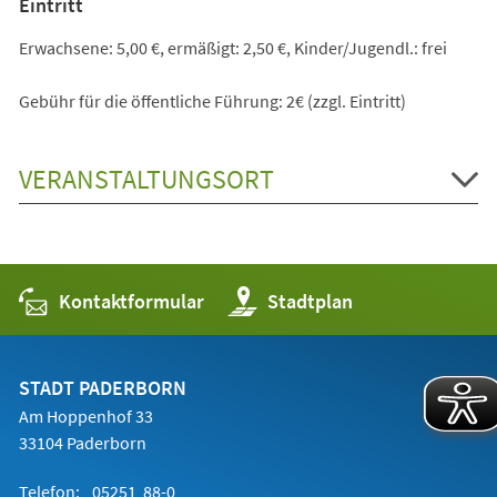
Eintritt
Erwachsene: 5,00 €, ermäßigt: 2,50 €, Kinder/Jugendl.: frei
Gebühr für die öffentliche Führung: 2€ (zzgl. Eintritt)
VERANSTALTUNGSORT
Kontaktformular
(Öffnet
Stadtplan
in
einem
neuen
Tab)
STADT PADERBORN
Am Hoppenhof 33
33104 Paderborn
Telefon:
05251 88-0