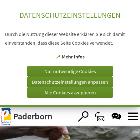
Inhalt anspringen
DATENSCHUTZEINSTELLUNGEN
Durch die Nutzung dieser Website erklären Sie sich damit
einverstanden, dass diese Seite Cookies verwendet.
(Öffnet
Mehr Infos
in
einem
Nur notwendige Cookies
neuen
Tab)
Datenschutzeinstellungen anpassen
Alle Cookies akzeptieren
Visuelle
Paderborn
Assistenzsoftware
öffnen.