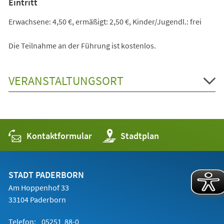
Eintritt
Erwachsene: 4,50 €, ermäßigt: 2,50 €, Kinder/Jugendl.: frei
Die Teilnahme an der Führung ist kostenlos.
VERANSTALTUNGSORT
Kontaktformular
(Öffnet
Stadtplan
in
einem
neuen
Tab)
STADT PADERBORN
Am Hoppenhof 33
33104 Paderborn
Telefon:
05251 88-0