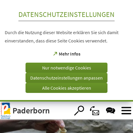
Inhalt anspringen
DATENSCHUTZEINSTELLUNGEN
Durch die Nutzung dieser Website erklären Sie sich damit
einverstanden, dass diese Seite Cookies verwendet.
(Öffnet
Mehr Infos
in
einem
Nur notwendige Cookies
neuen
Tab)
Datenschutzeinstellungen anpassen
Alle Cookies akzeptieren
Visuelle
Paderborn
Assistenzsoftware
öffnen.