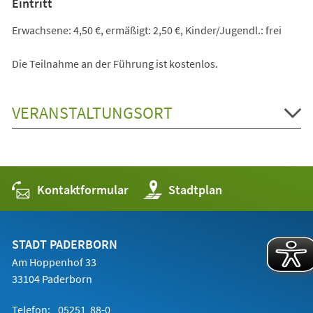
Eintritt
Erwachsene: 4,50 €, ermäßigt: 2,50 €, Kinder/Jugendl.: frei
Die Teilnahme an der Führung ist kostenlos.
VERANSTALTUNGSORT
Kontaktformular
(Öffnet
Stadtplan
in
einem
neuen
Tab)
STADT PADERBORN
Am Hoppenhof 33
33104 Paderborn
Telefon:
05251 88-0