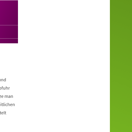
rund
bfuhr
tze man
itlichen
elt