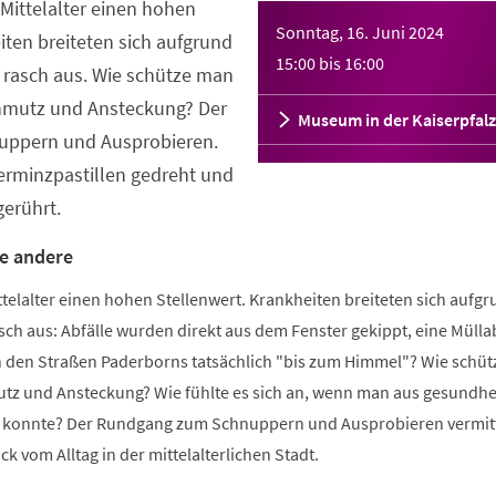
Mittelalter einen hohen
Sonntag, 16. Juni 2024
iten breiteten sich aufgrund
15:00
bis
16:00
rasch aus. Wie schütze man
chmutz und Ansteckung? Der
Museum in der Kaiserpfalz
ppern und Ausprobieren.
erminzpastillen gedreht und
erührt.
e andere
telalter einen hohen Stellenwert. Krankheiten breiteten sich aufg
ch aus: Abfälle wurden direkt aus dem Fenster gekippt, eine Mülla
 in den Straßen Paderborns tatsächlich "bis zum Himmel"? Wie schü
utz und Ansteckung? Wie fühlte es sich an, wenn man aus gesundhe
n konnte? Der Rundgang zum Schnuppern und Ausprobieren vermitt
k vom Alltag in der mittelalterlichen Stadt.