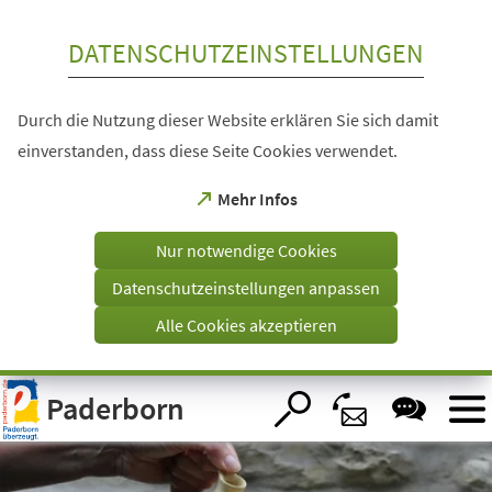
Inhalt anspringen
DATENSCHUTZEINSTELLUNGEN
Durch die Nutzung dieser Website erklären Sie sich damit
einverstanden, dass diese Seite Cookies verwendet.
(Öffnet
Mehr Infos
in
einem
Nur notwendige Cookies
neuen
Tab)
Datenschutzeinstellungen anpassen
Alle Cookies akzeptieren
Visuelle
Paderborn
Assistenzsoftware
öffnen.