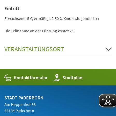
Eintritt
Erwachsene: 5 €, ermäßigt: 2,50 €, Kinder/Jugendl.: frei
Die Teilnahme an der Führung kostet 2€.
VERANSTALTUNGSORT
Kontaktformular
(Öffnet
Stadtplan
in
einem
neuen
Tab)
STADT PADERBORN
Am Hoppenhof 33
33104 Paderborn