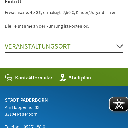
Eintritt
Erwachsene: 4,50 €, ermäßigt: 2,50 €, Kinder/Jugendl.: frei
Die Teilnahme an der Führung ist kostenlos.
VERANSTALTUNGSORT
Kontaktformular
(Öffnet
Stadtplan
in
einem
neuen
Tab)
STADT PADERBORN
Am Hoppenhof 33
33104 Paderborn
Telefon:
05251 88-0