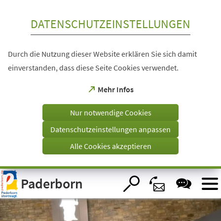
Inhalt anspringen
DATENSCHUTZEINSTELLUNGEN
Durch die Nutzung dieser Website erklären Sie sich damit
einverstanden, dass diese Seite Cookies verwendet.
(Öffnet
Mehr Infos
in
einem
Nur notwendige Cookies
neuen
Tab)
Datenschutzeinstellungen anpassen
Alle Cookies akzeptieren
Visuelle
Paderborn
Assistenzsoftware
öffnen.