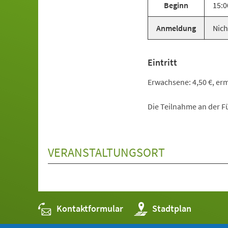
Beginn
15:0
Anmeldung
Nich
Eintritt
Erwachsene: 4,50 €, ermä
Die Teilnahme an der Fü
VERANSTALTUNGSORT
Kontaktformular
(Öffnet
Stadtplan
in
einem