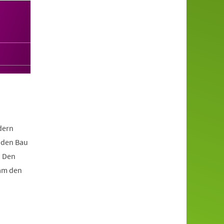
dern
r den Bau
. Den
am den