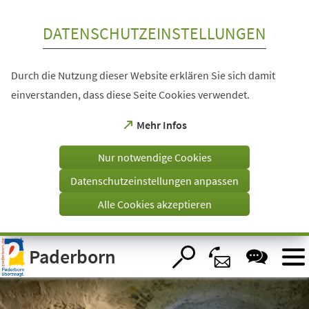
Inhalt anspringen
DATENSCHUTZEINSTELLUNGEN
Durch die Nutzung dieser Website erklären Sie sich damit
einverstanden, dass diese Seite Cookies verwendet.
(Öffnet
Mehr Infos
in
einem
Nur notwendige Cookies
neuen
Tab)
Datenschutzeinstellungen anpassen
Alle Cookies akzeptieren
Visuelle
Paderborn
Assistenzsoftware
öffnen.