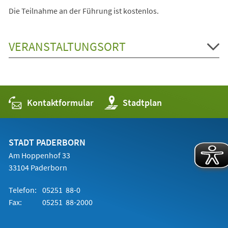
Die Teilnahme an der Führung ist kostenlos.
VERANSTALTUNGSORT
Kontaktformular
(Öffnet
Stadtplan
in
einem
neuen
Tab)
STADT PADERBORN
Am Hoppenhof 33
33104 Paderborn
Telefon:
05251 88-0
Fax:
05251 88-2000