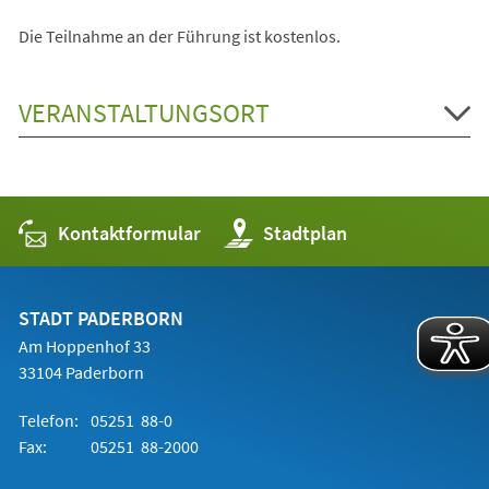
Die Teilnahme an der Führung ist kostenlos.
VERANSTALTUNGSORT
Kontaktformular
(Öffnet
Stadtplan
in
einem
neuen
Tab)
STADT PADERBORN
Am Hoppenhof 33
33104 Paderborn
Telefon:
05251 88-0
Fax:
05251 88-2000