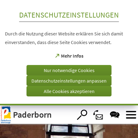
Inhalt anspringen
DATENSCHUTZEINSTELLUNGEN
Durch die Nutzung dieser Website erklären Sie sich damit
einverstanden, dass diese Seite Cookies verwendet.
(Öffnet
Mehr Infos
in
einem
Nur notwendige Cookies
neuen
Tab)
Datenschutzeinstellungen anpassen
Alle Cookies akzeptieren
Visuelle
Paderborn
Assistenzsoftware
öffnen.