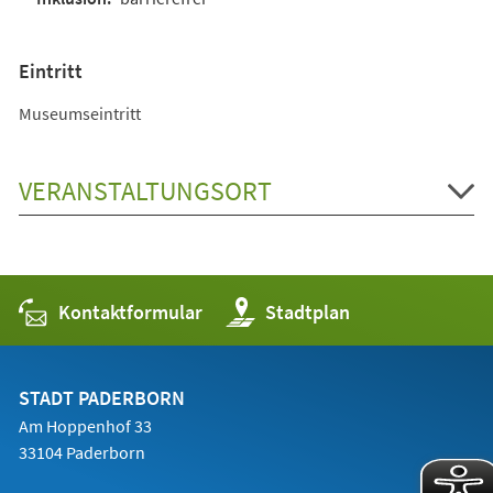
Eintritt
Museumseintritt
VERANSTALTUNGSORT
Kontaktformular
(Öffnet
Stadtplan
in
einem
neuen
Tab)
STADT PADERBORN
Am Hoppenhof 33
33104 Paderborn