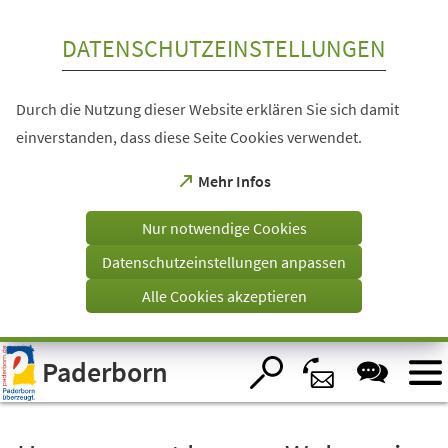
Inhalt anspringen
DATENSCHUTZEINSTELLUNGEN
Durch die Nutzung dieser Website erklären Sie sich damit
einverstanden, dass diese Seite Cookies verwendet.
(Öffnet
Mehr Infos
in
einem
Nur notwendige Cookies
neuen
Tab)
Datenschutzeinstellungen anpassen
Alle Cookies akzeptieren
Visuelle
Paderborn
Assistenzsoftware
öffnen.