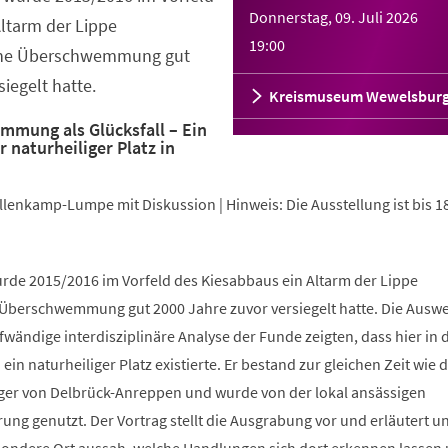
Donnerstag, 09. Juli 2026
ltarm der Lippe
19:00
ine Überschwemmung gut
iegelt hatte.
Kreismuseum Wewelsbur
mung als Glücksfall – Ein
r naturheiliger Platz in
allenkamp-Lumpe mit Diskussion | Hinweis: Die Ausstellung ist bis 1
urde 2015/2016 im Vorfeld des Kiesabbaus ein Altarm der Lippe
Überschwemmung gut 2000 Jahre zuvor versiegelt hatte. Die Ausw
wändige interdisziplinäre Analyse der Funde zeigten, dass hier in 
ein naturheiliger Platz existierte. Er bestand zur gleichen Zeit wie 
er von Delbrück-Anreppen und wurde von der lokal ansässigen
ng genutzt. Der Vortrag stellt die Ausgrabung vor und erläutert u