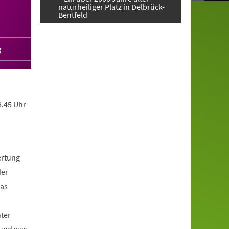
naturheiliger Platz in Delbrück-
Bentfeld
g
8.45 Uhr
ertung
der
das
nter