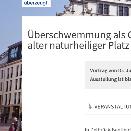
+
1
Überschwemmung als Glü
alter naturheiliger Plat
Vortrag von Dr. J
Ausstellung ist bi
VERANSTALTU
In Delbrück-Bentfeld
Veranstaltungsinformationen