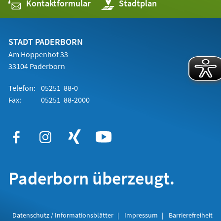
Kontaktformular
(Öffnet
Stadtplan
in
einem
neuen
Tab)
STADT PADERBORN
Am Hoppenhof 33
33104 Paderborn
Telefon:
05251 88-0
Fax:
05251 88-2000
Paderborn überzeugt.
Datenschutz / Informationsblätter
Impressum
Barrierefreiheit