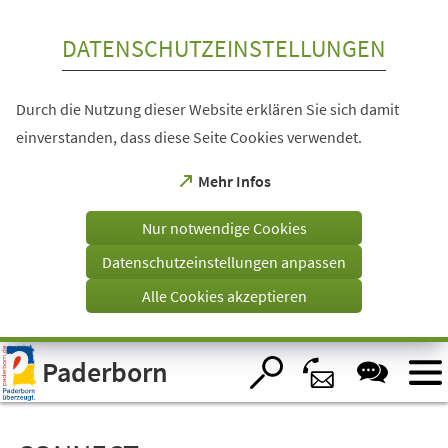
Inhalt anspringen
DATENSCHUTZEINSTELLUNGEN
Durch die Nutzung dieser Website erklären Sie sich damit
einverstanden, dass diese Seite Cookies verwendet.
(Öffnet
Mehr Infos
in
einem
Nur notwendige Cookies
neuen
Tab)
Datenschutzeinstellungen anpassen
Alle Cookies akzeptieren
Visuelle
Paderborn
Assistenzsoftware
öffnen.