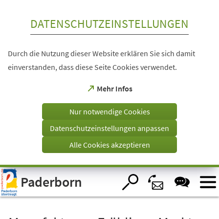
Inhalt anspringen
DATENSCHUTZEINSTELLUNGEN
Durch die Nutzung dieser Website erklären Sie sich damit
einverstanden, dass diese Seite Cookies verwendet.
(Öffnet
Mehr Infos
in
einem
Nur notwendige Cookies
neuen
Tab)
Datenschutzeinstellungen anpassen
Alle Cookies akzeptieren
Visuelle
Paderborn
Assistenzsoftware
öffnen.