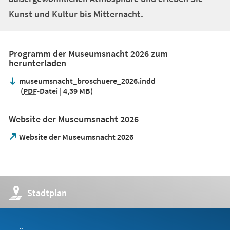
Kunst und Kultur bis Mitternacht.
Programm der Museumsnacht 2026 zum
herunterladen
museumsnacht_broschuere_2026.indd
PDF
-Datei
4,39 MB
Website der Museumsnacht 2026
(Öffnet
Website der Museumsnacht 2026
in
einem
neuen
Tab)
(Öffnet
Stadtplan
in
einem
neuen
Tab)