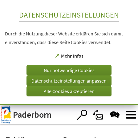
Inhalt anspringen
DATENSCHUTZEINSTELLUNGEN
Durch die Nutzung dieser Website erklären Sie sich damit
einverstanden, dass diese Seite Cookies verwendet.
(Öffnet
Mehr Infos
in
einem
Nur notwendige Cookies
neuen
Tab)
Datenschutzeinstellungen anpassen
Alle Cookies akzeptieren
Visuelle
Paderborn
Assistenzsoftware
öffnen.