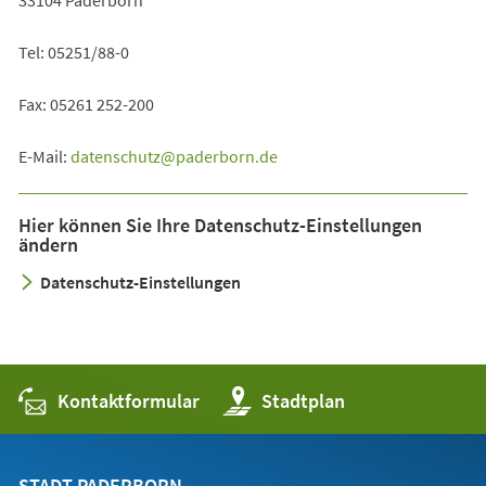
Tel: 05251/88-0
Fax: 05261 252-200
E-Mail:
datenschutz
paderborn
de
Hier können Sie Ihre Datenschutz-Einstellungen
ändern
Datenschutz-Einstellungen
Kontaktformular
(Öffnet
Stadtplan
in
einem
neuen
Tab)
STADT PADERBORN