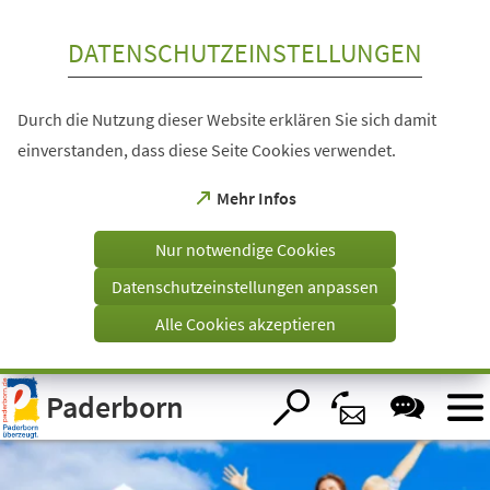
Inhalt anspringen
DATENSCHUTZEINSTELLUNGEN
Durch die Nutzung dieser Website erklären Sie sich damit
einverstanden, dass diese Seite Cookies verwendet.
(Öffnet
Mehr Infos
in
einem
Nur notwendige Cookies
neuen
Tab)
Datenschutzeinstellungen anpassen
Alle Cookies akzeptieren
Visuelle
Paderborn
Assistenzsoftware
öffnen.