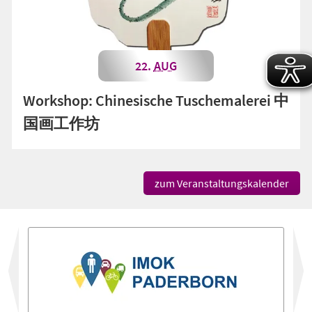
22.
AUG
Workshop: Chinesische Tuschemalerei 中
国画工作坊
zum Veranstaltungskalender
vor