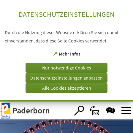
Inhalt anspringen
DATENSCHUTZEINSTELLUNGEN
Durch die Nutzung dieser Website erklären Sie sich damit
einverstanden, dass diese Seite Cookies verwendet.
(Öffnet
Mehr Infos
in
einem
Nur notwendige Cookies
neuen
Tab)
Datenschutzeinstellungen anpassen
Alle Cookies akzeptieren
Visuelle
Paderborn
Assistenzsoftware
öffnen.