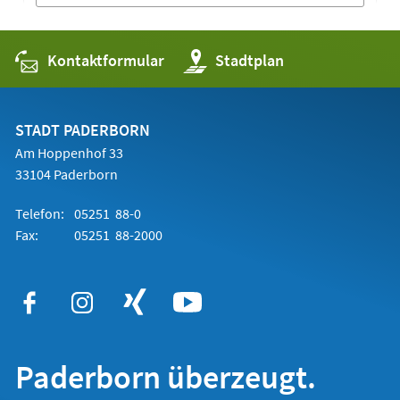
Kontaktformular
(Öffnet
Stadtplan
in
einem
neuen
Tab)
STADT PADERBORN
Am Hoppenhof 33
33104 Paderborn
Telefon:
05251 88-0
Fax:
05251 88-2000
Paderborn überzeugt.