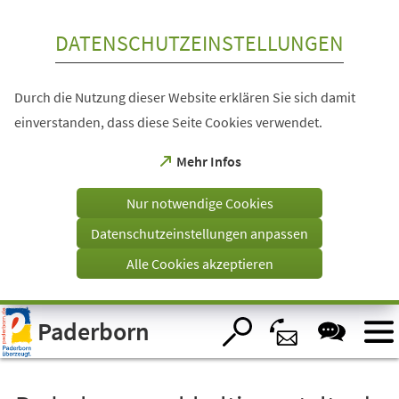
Inhalt anspringen
DATENSCHUTZEINSTELLUNGEN
Durch die Nutzung dieser Website erklären Sie sich damit
einverstanden, dass diese Seite Cookies verwendet.
(Öffnet
Mehr Infos
in
einem
Nur notwendige Cookies
neuen
Tab)
Datenschutzeinstellungen anpassen
Alle Cookies akzeptieren
Visuelle
Paderborn
Assistenzsoftware
öffnen.