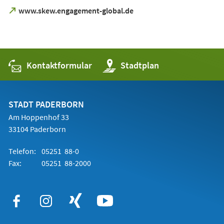
Tab)
in
neuen
(Öffnet
www.skew.engagement-global.de
einem
Tab)
in
neuen
einem
Tab)
neuen
Tab)
Kontaktformular
(Öffnet
Stadtplan
in
einem
neuen
Tab)
STADT PADERBORN
Am Hoppenhof 33
33104 Paderborn
Telefon:
05251 88-0
Fax:
05251 88-2000