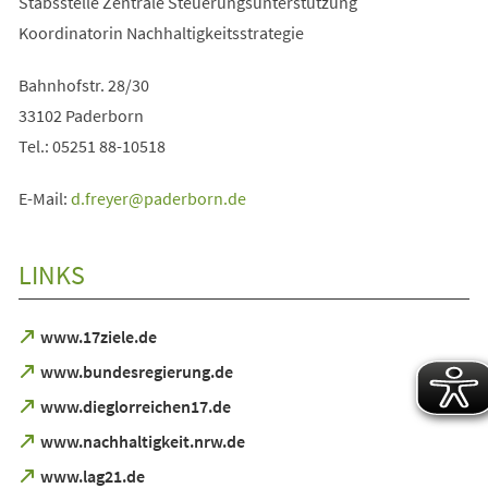
Stabsstelle Zentrale Steuerungsunterstützung
Koordinatorin Nachhaltigkeitsstrategie
Bahnhofstr. 28/30
33102 Paderborn
Tel.: 05251 88-10518
E-Mail:
d.freyer
paderborn
de
LINKS
(Öffnet
www.17ziele.de
in
(Öffnet
www.bundesregierung.de
einem
in
neuen
(Öffnet
www.dieglorreichen17.de
einem
Tab)
in
neuen
(Öffnet
www.nachhaltigkeit.nrw.de
einem
Tab)
in
neuen
(Öffnet
www.lag21.de
einem