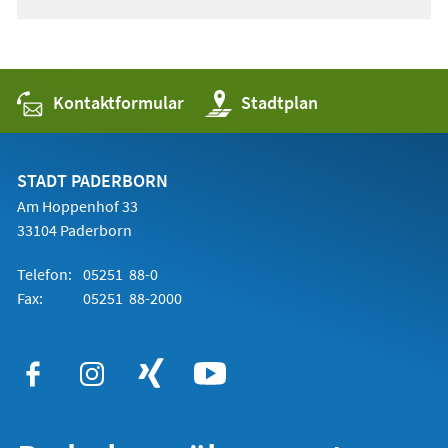
Kontaktformular
(Öffnet
Stadtplan
in
einem
neuen
Tab)
STADT PADERBORN
Am Hoppenhof 33
33104 Paderborn
Telefon:
05251 88-0
Fax:
05251 88-2000