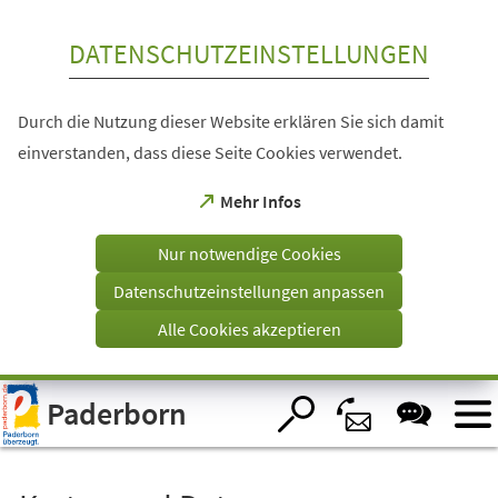
Inhalt anspringen
DATENSCHUTZEINSTELLUNGEN
Durch die Nutzung dieser Website erklären Sie sich damit
einverstanden, dass diese Seite Cookies verwendet.
(Öffnet
Mehr Infos
in
einem
Nur notwendige Cookies
neuen
Tab)
Datenschutzeinstellungen anpassen
Alle Cookies akzeptieren
Visuelle
Paderborn
Assistenzsoftware
öffnen.