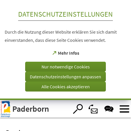
Inhalt anspringen
DATENSCHUTZEINSTELLUNGEN
Durch die Nutzung dieser Website erklären Sie sich damit
einverstanden, dass diese Seite Cookies verwendet.
(Öffnet
Mehr Infos
in
einem
Nur notwendige Cookies
neuen
Tab)
Datenschutzeinstellungen anpassen
Alle Cookies akzeptieren
Visuelle
Paderborn
Assistenzsoftware
öffnen.