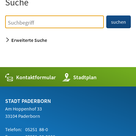
Suche
Einfache
Suchbegriff
suchen
Suche
Erweiterte Suche
Kontaktformular
(Öffnet
Stadtplan
in
einem
neuen
Tab)
STADT PADERBORN
Am Hoppenhof 33
33104 Paderborn
Telefon:
05251 88-0